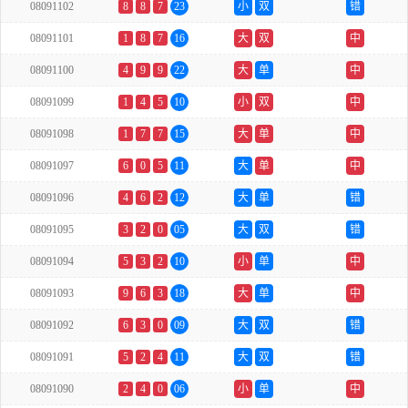
08091102
8
8
7
23
小
双
错
08091101
1
8
7
16
大
双
中
08091100
4
9
9
22
大
单
中
08091099
1
4
5
10
小
双
中
08091098
1
7
7
15
大
单
中
08091097
6
0
5
11
大
单
中
08091096
4
6
2
12
大
单
错
08091095
3
2
0
05
大
双
错
08091094
5
3
2
10
小
单
中
08091093
9
6
3
18
大
单
中
08091092
6
3
0
09
大
双
错
08091091
5
2
4
11
大
双
错
08091090
2
4
0
06
小
单
中