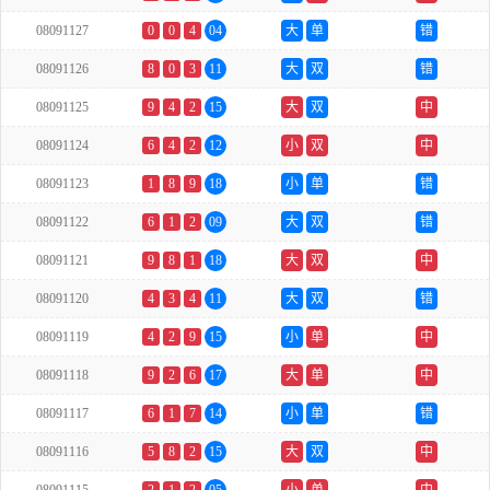
08091127
0
0
4
04
大
单
错
08091126
8
0
3
11
大
双
错
08091125
9
4
2
15
大
双
中
08091124
6
4
2
12
小
双
中
08091123
1
8
9
18
小
单
错
08091122
6
1
2
09
大
双
错
08091121
9
8
1
18
大
双
中
08091120
4
3
4
11
大
双
错
08091119
4
2
9
15
小
单
中
08091118
9
2
6
17
大
单
中
08091117
6
1
7
14
小
单
错
08091116
5
8
2
15
大
双
中