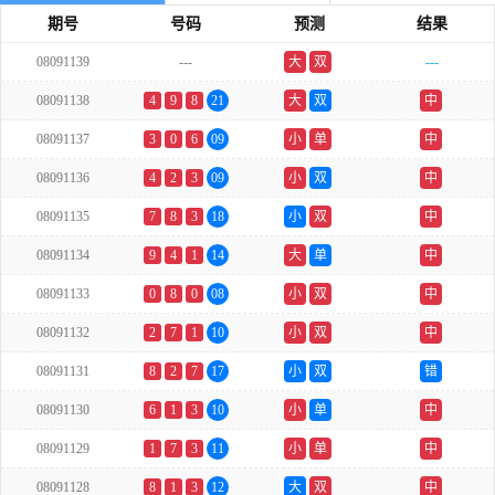
期号
号码
预测
结果
08091139
---
大
双
---
08091138
4
9
8
21
大
双
中
08091137
3
0
6
09
小
单
中
08091136
4
2
3
09
小
双
中
08091135
7
8
3
18
小
双
中
08091134
9
4
1
14
大
单
中
08091133
0
8
0
08
小
双
中
08091132
2
7
1
10
小
双
中
08091131
8
2
7
17
小
双
错
08091130
6
1
3
10
小
单
中
08091129
1
7
3
11
小
单
中
08091128
8
1
3
12
大
双
中