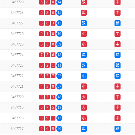
3467729
6
8
0
14
双
中
3467728
6
3
6
15
单
中
3467727
6
6
3
15
双
错
3467726
9
1
0
10
小
中
3467725
6
3
0
09
小
中
3467724
7
5
6
18
单
错
3467723
8
2
1
11
双
错
3467722
8
7
7
22
小
错
3467721
4
3
0
07
小
中
3467720
8
7
3
18
大
中
3467719
6
7
5
18
大
中
3467718
3
9
1
13
小
中
3467717
5
6
9
20
单
错