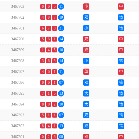
3467703
0
6
5
11
小
中
3467702
4
8
7
19
双
错
3467701
6
7
8
21
小
错
3467700
5
8
1
14
双
中
3467699
1
4
5
10
双
中
3467698
3
6
5
14
小
错
3467697
4
6
1
11
单
中
3467696
0
6
1
07
双
错
3467695
7
1
5
13
大
错
3467694
8
0
2
10
大
错
3467693
5
1
1
07
双
错
3467692
8
4
1
13
双
错
3467691
0
2
6
08
双
中