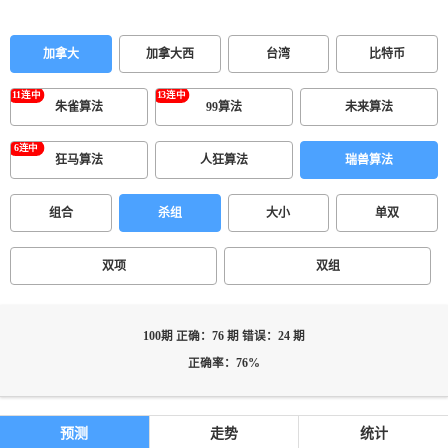
加拿大
加拿大西
台湾
比特币
朱雀算法
99算法
未来算法
狂马算法
人狂算法
瑞兽算法
组合
杀组
大小
单双
双项
双组
100期 正确：76 期 错误：24 期
正确率：76%
预测
走势
统计