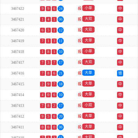
小单
3467422
9
9
6
24
殺
中
大双
3467421
1
4
1
06
殺
中
大双
3467420
6
5
1
12
殺
中
大单
3467419
7
1
3
11
殺
中
小单
3467418
1
8
1
10
殺
中
大双
3467417
7
3
7
17
殺
中
大单
3467416
7
8
6
21
殺
错
大单
3467415
2
9
7
18
殺
中
大单
3467414
4
0
6
10
殺
中
小双
3467413
7
8
2
17
殺
中
大单
3467412
9
5
6
20
殺
中
大单
3467411
0
6
0
06
殺
中
大双