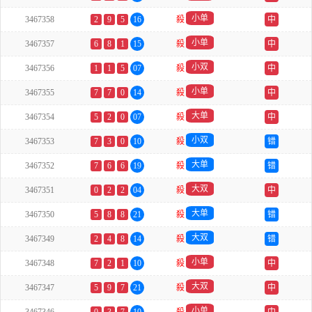
小单
3467358
2
9
5
16
殺
中
小单
3467357
6
8
1
15
殺
中
小双
3467356
1
1
5
07
殺
中
小单
3467355
7
7
0
14
殺
中
大单
3467354
5
2
0
07
殺
中
小双
3467353
7
3
0
10
殺
错
大单
3467352
7
6
6
19
殺
错
大双
3467351
0
2
2
04
殺
中
大单
3467350
5
8
8
21
殺
错
大双
3467349
2
4
8
14
殺
错
小单
3467348
7
2
1
10
殺
中
大双
3467347
5
9
7
21
殺
中
小单