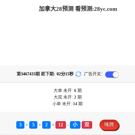
加拿大28预测 看预测:28yc.com
第
3467433
期 距下期:
02
分
15
秒
广告开关：
大单
未开:
6
期
大双
未开:
2
期
小单
未开:
14
期
5
5
2
12
小
双
咪牌
+
+
=
-