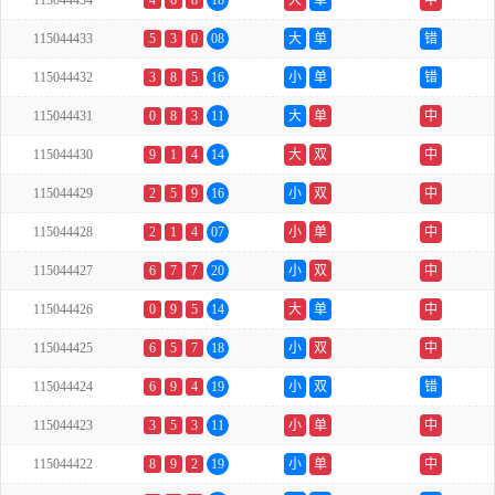
115044434
4
6
8
18
大
单
中
115044433
5
3
0
08
大
单
错
115044432
3
8
5
16
小
单
错
115044431
0
8
3
11
大
单
中
115044430
9
1
4
14
大
双
中
115044429
2
5
9
16
小
双
中
115044428
2
1
4
07
小
单
中
115044427
6
7
7
20
小
双
中
115044426
0
9
5
14
大
单
中
115044425
6
5
7
18
小
双
中
115044424
6
9
4
19
小
双
错
115044423
3
5
3
11
小
单
中
115044422
8
9
2
19
小
单
中