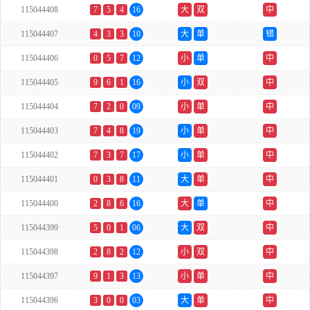
115044408
7
5
4
16
大
双
中
115044407
4
3
3
10
大
单
错
115044406
0
5
7
12
小
单
中
115044405
9
6
1
16
小
双
中
115044404
7
2
0
09
小
单
中
115044403
7
4
8
19
小
单
中
115044402
7
3
7
17
小
单
中
115044401
0
3
8
11
大
单
中
115044400
2
8
6
16
大
单
中
115044399
5
0
1
06
大
双
中
115044398
2
8
2
12
小
双
中
115044397
9
1
3
13
小
单
中
115044396
3
0
0
03
大
单
中