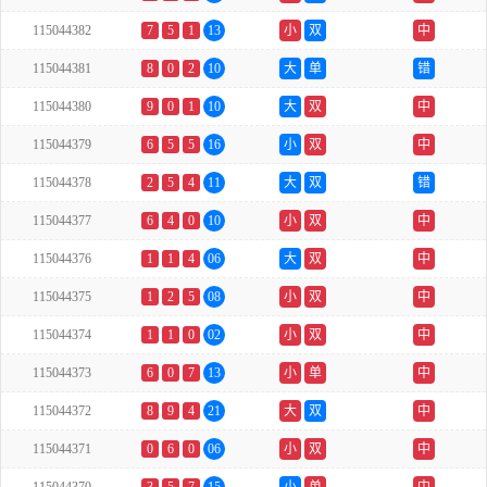
115044382
7
5
1
13
小
双
中
115044381
8
0
2
10
大
单
错
115044380
9
0
1
10
大
双
中
115044379
6
5
5
16
小
双
中
115044378
2
5
4
11
大
双
错
115044377
6
4
0
10
小
双
中
115044376
1
1
4
06
大
双
中
115044375
1
2
5
08
小
双
中
115044374
1
1
0
02
小
双
中
115044373
6
0
7
13
小
单
中
115044372
8
9
4
21
大
双
中
115044371
0
6
0
06
小
双
中