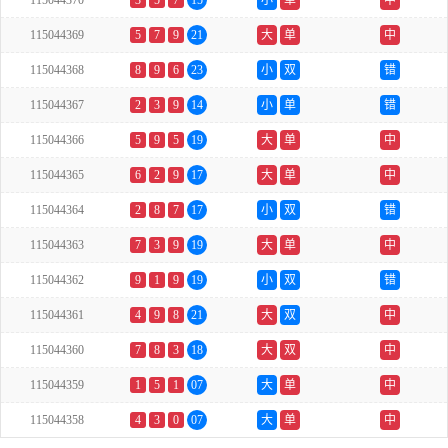
115044370
3
5
7
15
小
单
中
115044369
5
7
9
21
大
单
中
115044368
8
9
6
23
小
双
错
115044367
2
3
9
14
小
单
错
115044366
5
9
5
19
大
单
中
115044365
6
2
9
17
大
单
中
115044364
2
8
7
17
小
双
错
115044363
7
3
9
19
大
单
中
115044362
9
1
9
19
小
双
错
115044361
4
9
8
21
大
双
中
115044360
7
8
3
18
大
双
中
115044359
1
5
1
07
大
单
中
115044358
4
3
0
07
大
单
中