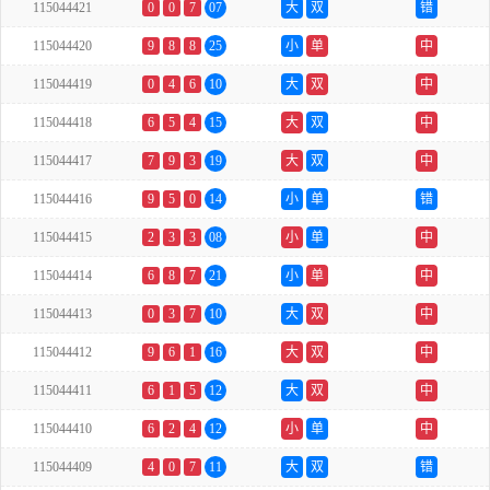
115044421
0
0
7
07
大
双
错
115044420
9
8
8
25
小
单
中
115044419
0
4
6
10
大
双
中
115044418
6
5
4
15
大
双
中
115044417
7
9
3
19
大
双
中
115044416
9
5
0
14
小
单
错
115044415
2
3
3
08
小
单
中
115044414
6
8
7
21
小
单
中
115044413
0
3
7
10
大
双
中
115044412
9
6
1
16
大
双
中
115044411
6
1
5
12
大
双
中
115044410
6
2
4
12
小
单
中
115044409
4
0
7
11
大
双
错