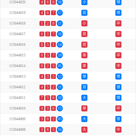
115044820
4
6
6
16
小
错
115044819
4
6
7
17
双
错
115044818
1
2
8
11
小
中
115044817
0
3
7
10
双
中
115044816
8
5
1
14
双
中
115044815
9
3
7
19
单
中
115044814
0
2
3
05
单
中
115044813
4
3
5
12
单
错
115044812
4
5
2
11
双
错
115044811
7
3
0
10
大
错
115044810
4
3
6
13
单
中
115044809
3
0
2
05
大
错
115044808
3
8
5
16
大
中