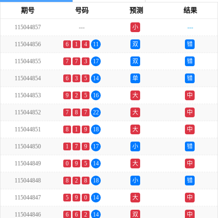
期号
号码
预测
结果
115044857
---
小
---
115044856
6
1
4
11
双
错
115044855
7
7
3
17
双
错
115044854
6
3
5
14
单
错
115044853
9
2
5
16
大
中
115044852
7
8
7
22
大
中
115044851
8
1
9
18
大
中
115044850
1
7
9
17
小
错
115044849
0
9
5
14
大
中
115044848
8
2
8
18
小
错
115044847
5
9
0
14
大
中
115044846
6
6
2
14
双
中