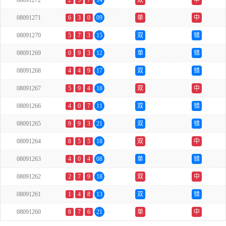
08091272
2
5
7
14
双
中
08091271
6
3
0
09
单
中
08091270
5
7
3
15
双
错
08091269
0
9
3
12
单
错
08091268
4
4
9
17
双
错
08091267
5
9
4
18
双
中
08091266
4
0
7
11
双
错
08091265
9
9
3
21
双
错
08091264
8
5
5
18
双
中
08091263
4
0
4
08
单
错
08091262
2
7
9
18
双
中
08091261
1
4
8
13
双
错
08091260
8
7
6
21
单
中