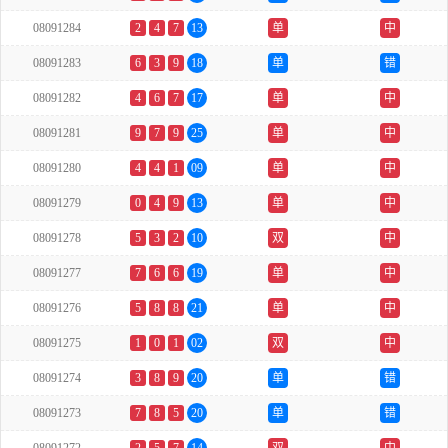
08091284
2
4
7
13
单
中
08091283
6
3
9
18
单
错
08091282
4
6
7
17
单
中
08091281
9
7
9
25
单
中
08091280
4
4
1
09
单
中
08091279
0
4
9
13
单
中
08091278
5
3
2
10
双
中
08091277
7
6
6
19
单
中
08091276
5
8
8
21
单
中
08091275
1
0
1
02
双
中
08091274
3
8
9
20
单
错
08091273
7
8
5
20
单
错