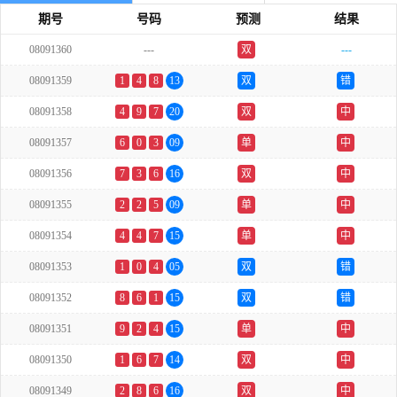
期号
号码
预测
结果
08091360
---
双
---
08091359
1
4
8
13
双
错
08091358
4
9
7
20
双
中
08091357
6
0
3
09
单
中
08091356
7
3
6
16
双
中
08091355
2
2
5
09
单
中
08091354
4
4
7
15
单
中
08091353
1
0
4
05
双
错
08091352
8
6
1
15
双
错
08091351
9
2
4
15
单
中
08091350
1
6
7
14
双
中
08091349
2
8
6
16
双
中