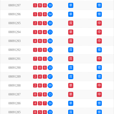
08091297
1
9
0
10
单
错
08091296
1
3
0
04
单
错
08091295
2
3
5
10
双
中
08091294
3
8
4
15
单
中
08091293
4
0
0
04
双
中
08091292
1
3
9
13
双
错
08091291
7
0
1
08
双
中
08091290
9
4
6
19
双
错
08091289
2
4
1
07
双
错
08091288
2
6
1
09
单
中
08091287
0
7
8
15
单
中
08091286
4
5
7
16
单
错
08091285
8
5
6
19
双
错