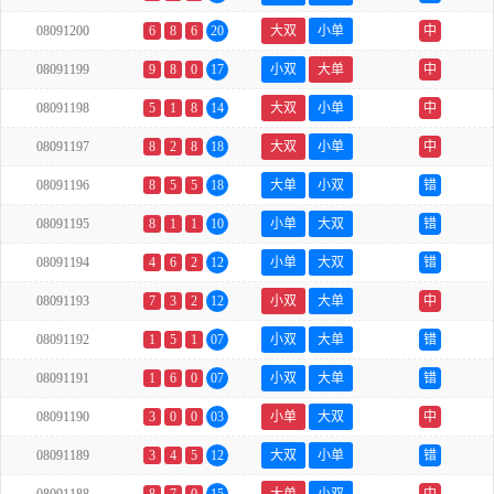
08091200
6
8
6
20
大双
小单
中
08091199
9
8
0
17
小双
大单
中
08091198
5
1
8
14
大双
小单
中
08091197
8
2
8
18
大双
小单
中
08091196
8
5
5
18
大单
小双
错
08091195
8
1
1
10
小单
大双
错
08091194
4
6
2
12
小单
大双
错
08091193
7
3
2
12
小双
大单
中
08091192
1
5
1
07
小双
大单
错
08091191
1
6
0
07
小双
大单
错
08091190
3
0
0
03
小单
大双
中
08091189
3
4
5
12
大双
小单
错