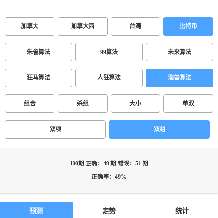
加拿大
加拿大西
台湾
比特币
朱雀算法
99算法
未来算法
狂马算法
人狂算法
瑞兽算法
组合
杀组
大小
单双
双项
双组
100期 正确：49 期 错误：51 期
正确率：49%
预测
走势
统计