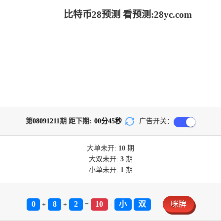
比特币28预测 看预测:28yc.com
第
08091211
期 距下期:
00
分
44
秒
广告开关：
大单
未开:
10
期
大双
未开:
3
期
小单
未开:
1
期
0
8
2
10
小
双
咪牌
+
+
=
-