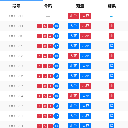
期号
号码
预测
结果
08091212
---
小单
大双
---
08091211
0
8
2
10
大单
小双
中
08091210
9
0
4
13
大双
小单
中
08091209
9
0
3
12
大双
小单
错
08091208
5
4
7
16
大双
小单
中
08091207
6
2
8
16
小双
大单
错
08091206
4
3
1
08
大双
小单
错
08091205
9
0
1
10
大单
小双
中
08091204
1
5
4
10
小双
大单
中
08091203
7
0
1
08
小单
大双
错
08091202
8
9
5
22
大单
小双
错
08091201
8
5
2
15
小单
大双
错