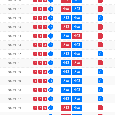
08091188
8
7
0
15
大单
小双
中
08091187
9
1
1
11
小单
大双
中
08091186
6
6
3
15
大双
小单
错
08091185
2
7
7
16
大双
小单
中
08091184
8
1
1
10
大单
小双
中
08091183
6
3
8
17
大单
小双
中
08091182
8
1
1
10
大双
小单
错
08091181
7
6
4
17
小双
大单
中
08091180
6
6
8
20
小双
大单
错
08091179
1
8
2
11
大单
小双
错
08091178
5
2
0
07
大单
小双
错
08091177
5
5
4
14
小双
大单
错
08091176
7
6
9
22
大双
小单
中