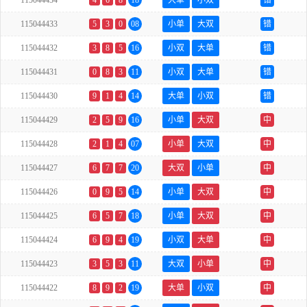
115044434
4
6
8
18
大单
小双
错
115044433
5
3
0
08
小单
大双
错
115044432
3
8
5
16
小双
大单
错
115044431
0
8
3
11
小双
大单
错
115044430
9
1
4
14
大单
小双
错
115044429
2
5
9
16
小单
大双
中
115044428
2
1
4
07
小单
大双
中
115044427
6
7
7
20
大双
小单
中
115044426
0
9
5
14
小单
大双
中
115044425
6
5
7
18
小单
大双
中
115044424
6
9
4
19
小双
大单
中
115044423
3
5
3
11
大双
小单
中
115044422
8
9
2
19
大单
小双
中