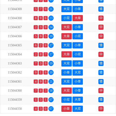
115044370
3
5
7
15
大双
小单
错
115044369
5
7
9
21
大双
小单
错
115044368
8
9
6
23
小双
大单
中
115044367
2
3
9
14
大双
小单
中
115044366
5
9
5
19
大单
小双
中
115044365
6
2
9
17
大双
小单
错
115044364
2
8
7
17
大单
小双
中
115044363
7
3
9
19
大双
小单
错
115044362
9
1
9
19
小单
大双
错
115044361
4
9
8
21
大双
小单
错
115044360
7
8
3
18
大双
小单
中
115044359
1
5
1
07
小双
大单
错
115044358
4
3
0
07
小单
大双
中