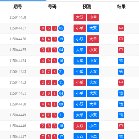
期号
号码
预测
结果
115044458
---
大双
小单
---
115044457
0
5
0
05
小单
大双
中
115044456
6
4
9
19
小双
大单
中
115044455
3
1
0
04
大单
小双
中
115044454
4
9
3
16
大单
小双
错
115044453
6
7
8
21
小单
大双
错
115044452
2
7
2
11
小单
大双
中
115044451
3
0
1
04
小单
大双
错
115044450
4
4
1
09
小双
大单
错
115044449
4
1
6
11
大单
小双
错
115044448
2
8
8
18
大双
小单
中
115044447
7
5
5
17
大双
小单
错