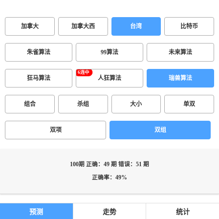
加拿大
加拿大西
台湾
比特币
朱雀算法
99算法
未来算法
狂马算法
人狂算法
瑞兽算法
组合
杀组
大小
单双
双项
双组
100期 正确：49 期 错误：51 期
正确率：49%
预测
走势
统计